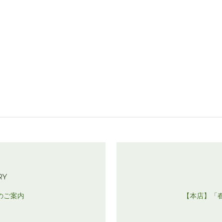
RY
トのご案内
【本店】「