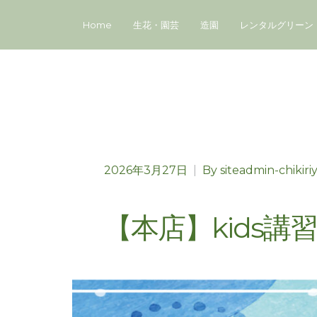
Home
生花・園芸
造園
レンタルグリーン
2026年3月27日
|
By
siteadmin-chikiri
【本店】kids講習