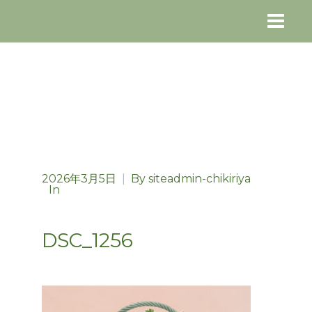
2026年3月5日
|
By
siteadmin-chikiriya
In
DSC_1256