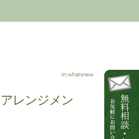
In
whatsnew
りアレンジメン