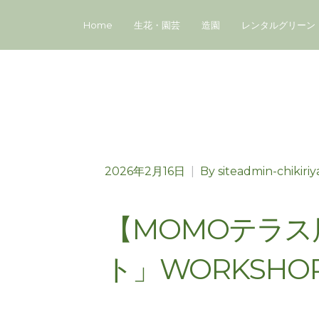
Home
生花・園芸
造園
レンタルグリーン
2026年2月16日
|
By
siteadmin-chikiriy
【MOMOテラ
ト」WORKSHO