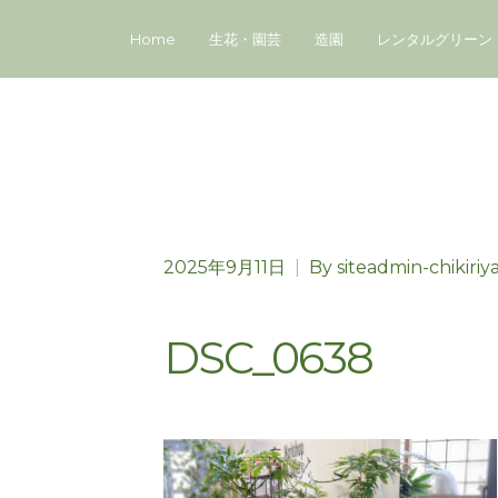
Home
生花・園芸
造園
レンタルグリーン
2025年9月11日
|
By
siteadmin-chikiriy
DSC_0638