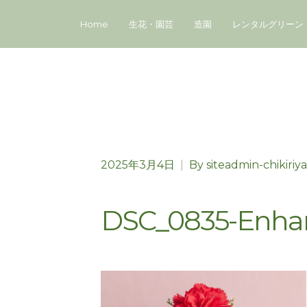
Home
生花・園芸
造園
レンタルグリーン
2025年3月4日
|
By
siteadmin-chikiriya
DSC_0835-Enha