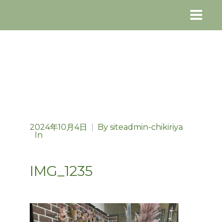
2024年10月4日
|
By
siteadmin-chikiriya
In
IMG_1235