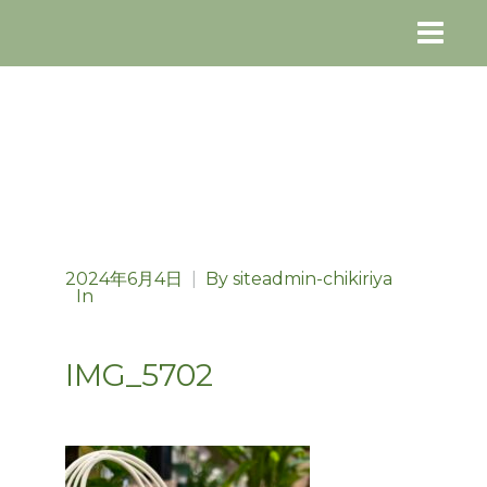
2024年6月4日
|
By
siteadmin-chikiriya
In
IMG_5702