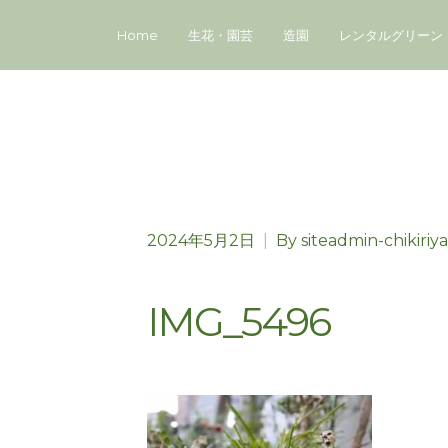
Home
生花・園芸
造園
レンタルグリーン
2024年5月2日
|
By
siteadmin-chikiriya
IMG_5496