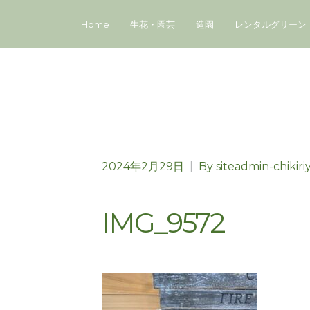
Home
生花・園芸
造園
レンタルグリーン
2024年2月29日
|
By
siteadmin-chikiri
IMG_9572