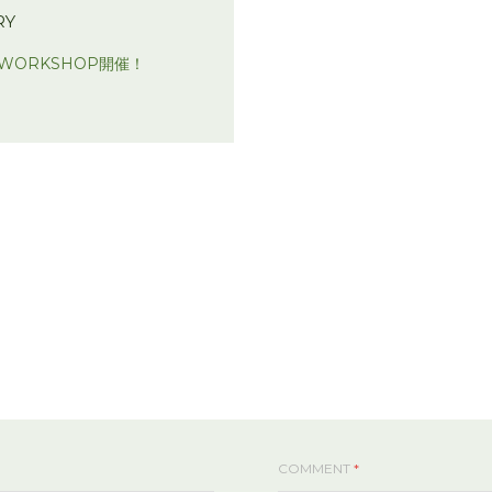
RY
ORKSHOP開催！
COMMENT
*