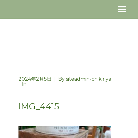
2024年2月5日
|
By
siteadmin-chikiriya
In
IMG_4415