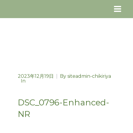
2023年12月19日
|
By
siteadmin-chikiriya
In
DSC_0796-Enhanced-
NR