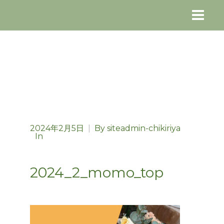
2024年2月5日
|
By
siteadmin-chikiriya
In
2024_2_momo_top