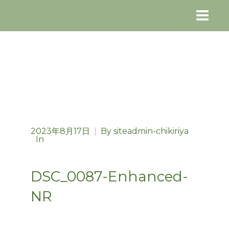
2023年8月17日
|
By
siteadmin-chikiriya
In
DSC_0087-Enhanced-
NR