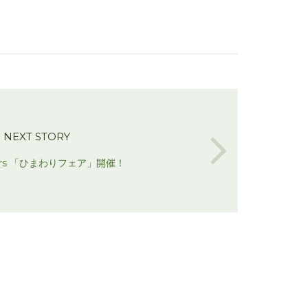
NEXT STORY
owers 「ひまわりフェア」開催！