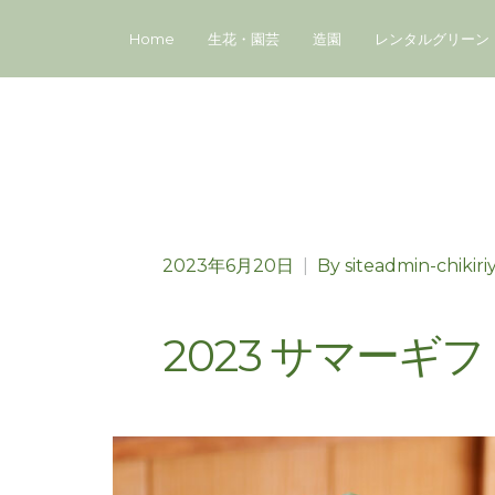
Home
生花・園芸
造園
レンタルグリーン
2023年6月20日
|
By
siteadmin-chikiri
2023 サマーギ