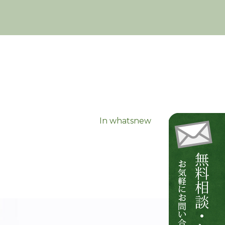
In
whatsnew