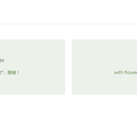
RY
フェア」開催！
with fl