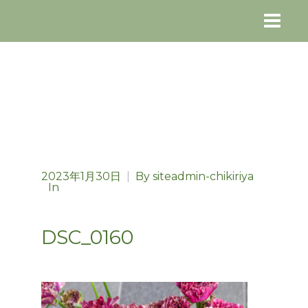
2023年1月30日
|
By
siteadmin-chikiriya
In
DSC_0160