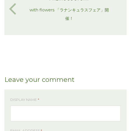
with flowers 「ラナンキュラスフェア」開
催！
Leave your comment
DISPLAY NAME
*
EMAIL ADDRESS
*