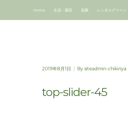
Home
生花・園芸
造園
レンタルグリーン
2019年8月1日
|
By
siteadmin-chikiriya
top-slider-45