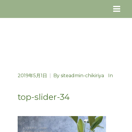
2019年5月1日
|
By
siteadmin-chikiriya
In
top-slider-34