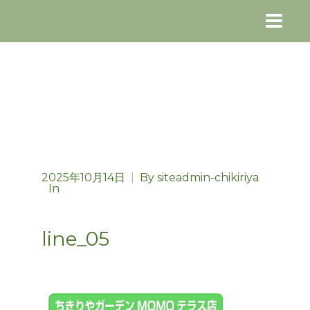
2025年10月14日
|
By
siteadmin-chikiriya
In
line_05