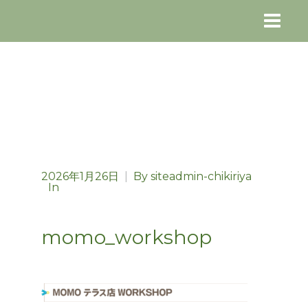
2026年1月26日
|
By
siteadmin-chikiriya
In
momo_workshop