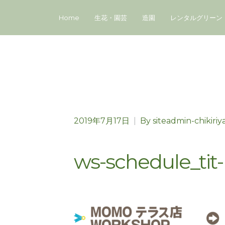
Home
生花・園芸
造園
レンタルグリーン
2019年7月17日
|
By
siteadmin-chikiriy
ws-schedule_ti