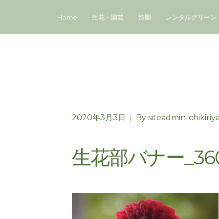
Home
生花・園芸
造園
レンタルグリーン
2020年3月3日
|
By
siteadmin-chikiriy
生花部バナー_360