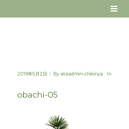
2019年5月2日
|
By
siteadmin-chikiriya
In
obachi-05