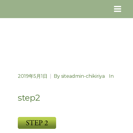
2019年5月1日
|
By
siteadmin-chikiriya
In
step2