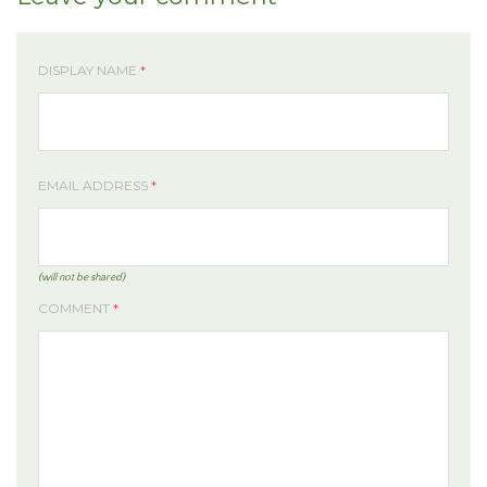
DISPLAY NAME
*
EMAIL ADDRESS
*
(will not be shared)
COMMENT
*