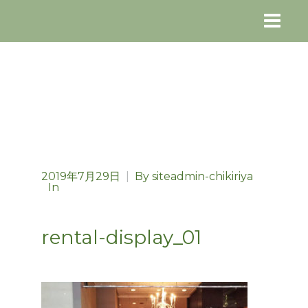
2019年7月29日
|
By
siteadmin-chikiriya
In
rental-display_01