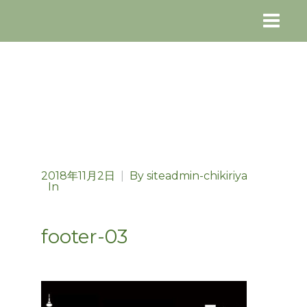
2018年11月2日
|
By
siteadmin-chikiriya
In
footer-03