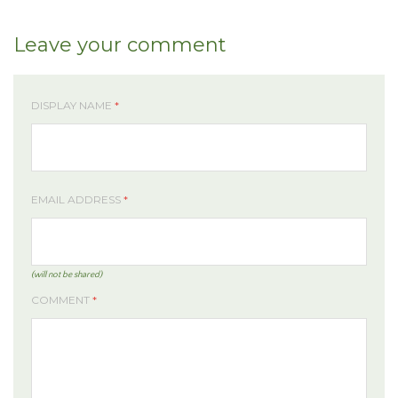
Leave your comment
DISPLAY NAME
*
EMAIL ADDRESS
*
(will not be shared)
COMMENT
*