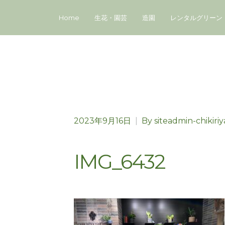
Home
生花・園芸
造園
レンタルグリーン
2023年9月16日
|
By
siteadmin-chikiriy
IMG_6432