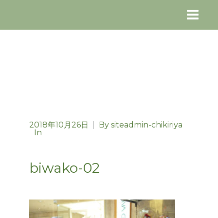
2018年10月26日
|
By
siteadmin-chikiriya
In
biwako-02