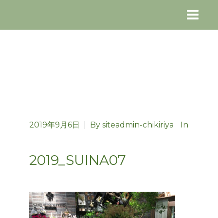
2019年9月6日
|
By
siteadmin-chikiriya
In
2019_SUINA07