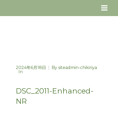
2024年6月18日
|
By
siteadmin-chikiriya
In
DSC_2011-Enhanced-
NR