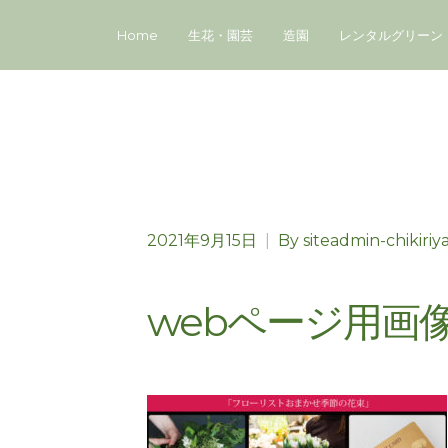
Home
生花・園芸
造園
レンタルグリーン
2021年9月15日
|
By
siteadmin-chikiriy
webページ用画