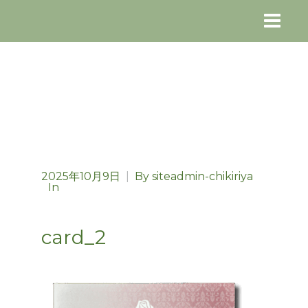
2025年10月9日
|
By
siteadmin-chikiriya
In
card_2