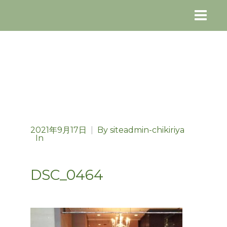
2021年9月17日
|
By
siteadmin-chikiriya
In
DSC_0464