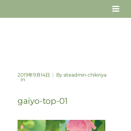
2019年9月14日
|
By
siteadmin-chikiriya
In
gaiyo-top-01