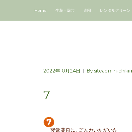
Home
生花・園芸
造園
レンタルグリーン
2022年10月24日
|
By
siteadmin-chikir
7