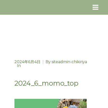
2024年6月4日
|
By
siteadmin-chikiriya
In
2024_6_momo_top