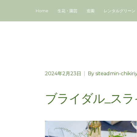
Home
生花・園芸
造園
レンタルグリーン
2024年2月23日
|
By
siteadmin-chikiri
ブライダル_スラ