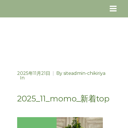
2025年11月21日
|
By
siteadmin-chikiriya
In
2025_11_momo_新着top