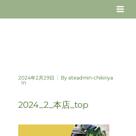
2024年2月29日
|
By
siteadmin-chikiriya
In
2024_2_本店_top