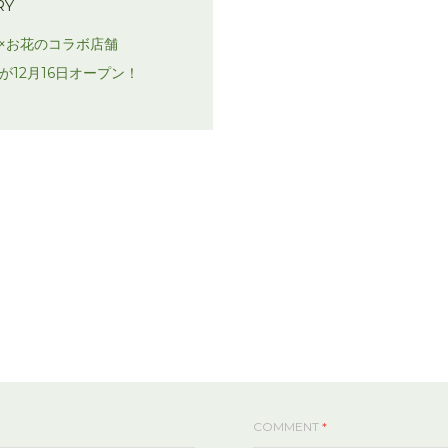
RY
×お花のコラボ店舗
EN」が12月16日オープン！
COMMENT
*