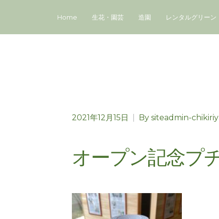
Home
生花・園芸
造園
レンタルグリーン
2021年12月15日
|
By
siteadmin-chikiri
オープン記念プ