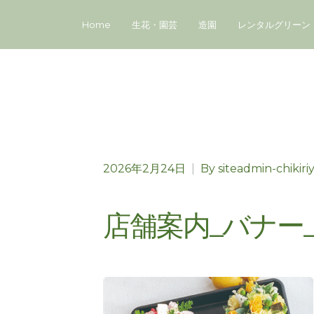
Home
生花・園芸
造園
レンタルグリーン
2026年2月24日
|
By
siteadmin-chikiri
店舗案内_バナー_4