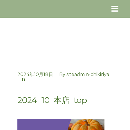
2024年10月18日
|
By
siteadmin-chikiriya
In
2024_10_本店_top