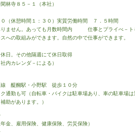
寺閑林寺８５－１（本社）
３０（休憩時間１：３０）実質労働時間 ７．５時間
ありません。あっても月数時間内 仕事とプライべ－ト
ンスへの取組みができます。自然の中で仕事ができます。
全休日。その他隔週にて休日取得
（社内カレンダ－による）
西線 醍醐駅・小野駅 徒歩１０分
イク通勤も可（自転車・バイクは駐車場あり、車の駐車場は
に補助があります。）
◆
生年金、雇用保険、健康保険、労災保険）
給