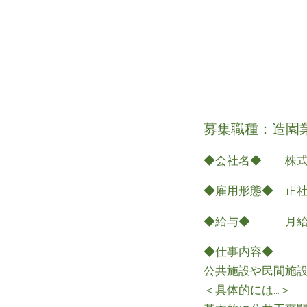
募集職種：造園
◆会社名◆ 株式
◆雇用形態◆ 正
◆給与◆ 月給 
◆仕事内容◆
公共施設や民間施
＜具体的には…＞