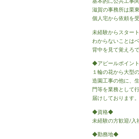
基本的に公共工事
滋賀の事務所は栗
個人宅から依頼を
未経験からスター
わからないことはベ
背中を見て覚えろ
◆アピールポイン
１輪の花から大型
造園工事の他に、
門等を業務として
届けしております
◆資格◆
未経験の方歓迎/入
◆勤務地◆