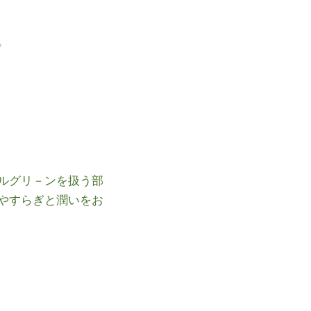
。
ルグリ－ンを扱う部
やすらぎと潤いをお