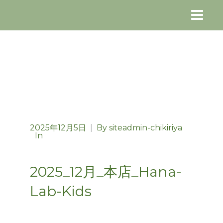
2025年12月5日
|
By
siteadmin-chikiriya
In
2025_12月_本店_Hana-
Lab-Kids