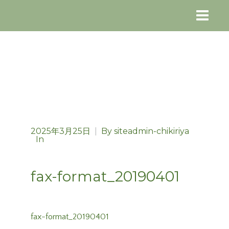
2025年3月25日
|
By
siteadmin-chikiriya
In
fax-format_20190401
fax-format_20190401